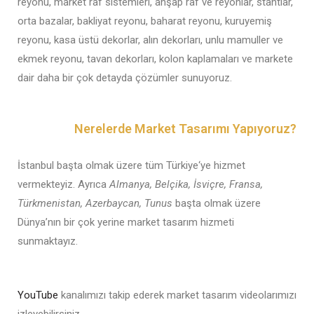
reyonu, market raf sistemleri, ahşap raf ve reyonlar, stantlar,
orta bazalar, bakliyat reyonu, baharat reyonu, kuruyemiş
reyonu, kasa üstü dekorlar, alın dekorları, unlu mamuller ve
ekmek reyonu, tavan dekorları, kolon kaplamaları ve markete
dair daha bir çok detayda çözümler sunuyoruz.
Nerelerde Market Tasarımı Yapıyoruz?
İstanbul
başta olmak üzere tüm
Türkiye
‘ye hizmet
vermekteyiz.
Ayrıca
Almanya, Belçika, İsviçre, Fransa,
Türkmenistan, Azerbaycan, Tunus
başta olmak üzere
Dünya’nın bir çok yerine market tasarım
hizmeti
sunmaktayız
.
YouTube
kanalımızı takip ederek
market tasarım videolarımızı
izleyebilirsiniz.