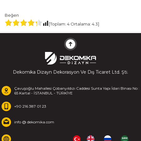
Beğen
[Toplam:
4
Ortalama:
4.3
]
Dekomika Dizayn Dekorasyon Ve Dış Ticaret Ltd. Şti.
Çavuşoğlu Mahallesi Çobanyıldızı Caddesi Sunta Yapı İdari Binası No :
65 Kartal - İSTANBUL - TÜRKİYE
+90 216 387 01 23
info @ dekomika.com